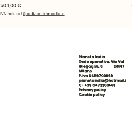
Prezzo
504,00 €
IVA inclusa
|
Spedizioni immediate
Pianeta India
Sede operativa: Via Val
Bregaglia, 6 20147
Milano
P.iva 0459700969
pianetaindia@hotmail.i
t
-
+39 3472200149
Privacy policy
Cookie policy