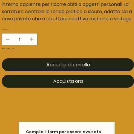
interno capiente per riporre abiti o oggetti personali. La
serratura centrale lo rende pratico e sicuro, adatto sia a
case private che a strutture ricettive rustiche o vintage.
Quantità
Ne restano solo: 1
Aggiungi al carrello
Acquista ora
Compila il form per essere avvisato 