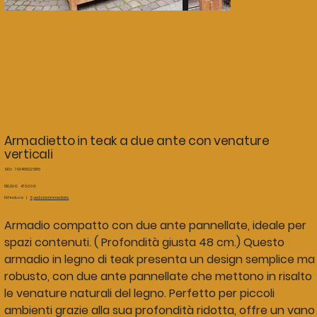
Armadietto in teak a due ante con venature
verticali
SKU
SKU:
79X48X122 5165
79X48X122
5165
Prezzo
Prezzo
510,00 €
470,00 €
originale
scontato
IVA inclusa
|
Spedizioni immediate
Armadio compatto con due ante pannellate, ideale per
spazi contenuti. ( Profondità giusta 48 cm.) Questo
armadio in legno di teak presenta un design semplice ma
robusto, con due ante pannellate che mettono in risalto
le venature naturali del legno. Perfetto per piccoli
ambienti grazie alla sua profondità ridotta, offre un vano