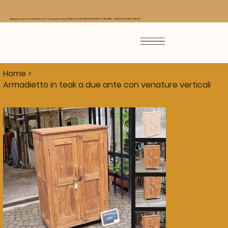
Magazzino di mobili low cost - Importazione DIRETTA DALL'INDIA DA PIU' DI 25 ANNI - SALDI 2026 IN CORSO
Home
>
Armadietto in teak a due ante con venature verticali