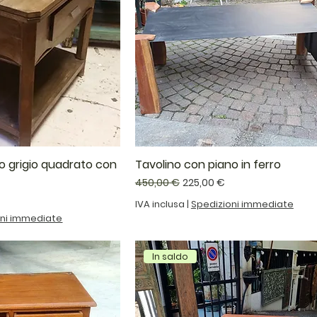
o grigio quadrato con
Tavolino con piano in ferro
Prezzo regolare
Prezzo scontato
450,00 €
225,00 €
ontato
IVA inclusa
|
Spedizioni immediate
oni immediate
In saldo