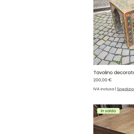
Tavolino decorato
Prezzo
200,00 €
IVA inclusa
|
Spedizi
In saldo