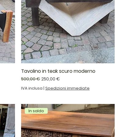
Tavolino in teak scuro moderno
Prezzo regolare
Prezzo scontato
500,00 €
250,00 €
IVA inclusa
|
Spedizioni immediate
In saldo