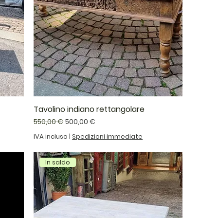
Tavolino indiano rettangolare
Prezzo regolare
Prezzo scontato
550,00 €
500,00 €
IVA inclusa
|
Spedizioni immediate
In saldo