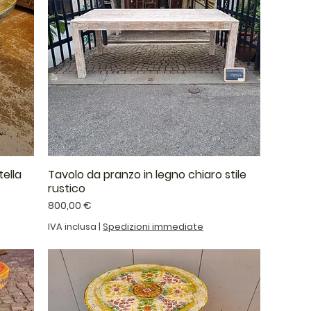
tella
Tavolo da pranzo in legno chiaro stile
rustico
Prezzo
800,00 €
IVA inclusa
|
Spedizioni immediate