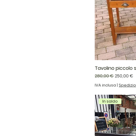
Tavolino piccolo s
Prezzo regolare
Prezzo sc
280,00 €
250,00 €
IVA inclusa
|
Spedizi
In saldo