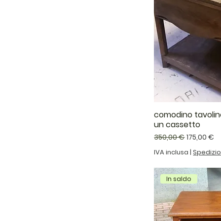
comodino tavolin
un cassetto
Prezzo regolare
Prezzo sc
350,00 €
175,00 €
IVA inclusa
|
Spedizi
In saldo