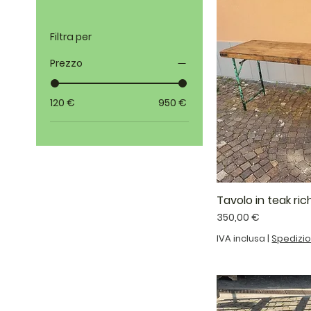
Filtra per
Prezzo
120 €
950 €
Tavolo in teak rich
Prezzo
350,00 €
IVA inclusa
|
Spedizi