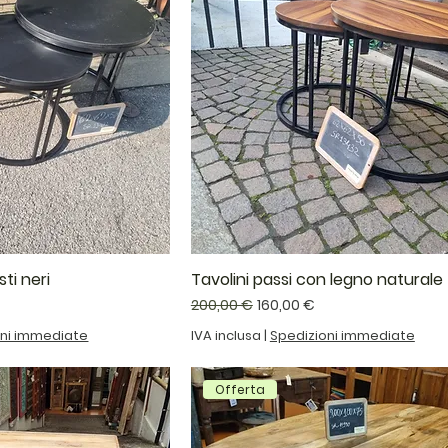
ti neri
Tavolini passi con legno naturale
ontato
Prezzo regolare
Prezzo scontato
200,00 €
160,00 €
oni immediate
IVA inclusa
|
Spedizioni immediate
Offerta