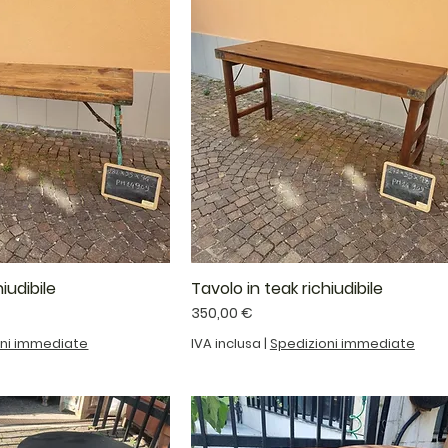
iudibile
Tavolo in teak richiudibile
Prezzo
350,00 €
oni immediate
IVA inclusa
|
Spedizioni immediate