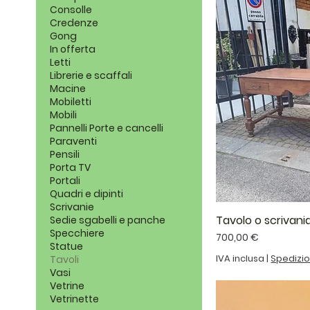
Consolle
Credenze
Gong
In offerta
Letti
Librerie e scaffali
Macine
Mobiletti
Mobili
Pannelli Porte e cancelli
Paraventi
Pensili
Porta TV
Portali
Quadri e dipinti
Scrivanie
Tavolo o scrivania
Sedie sgabelli e panche
Specchiere
Prezzo
700,00 €
Statue
IVA inclusa
|
Spedizi
Tavoli
Vasi
Vetrine
Vetrinette