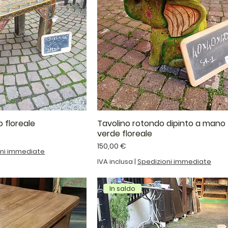
 floreale
Tavolino rotondo dipinto a mano
verde floreale
Prezzo
150,00 €
oni immediate
IVA inclusa
|
Spedizioni immediate
In saldo