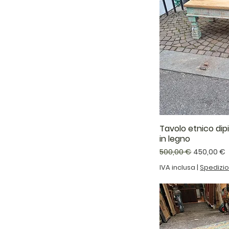
Tavolo etnico dip
in legno
Prezzo regolare
Prezzo sc
500,00 €
450,00 €
IVA inclusa
|
Spedizi