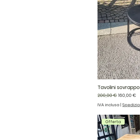
Tavolini sovrappos
Prezzo regolare
Prezzo sc
200,00 €
160,00 €
IVA inclusa
|
Spedizi
Offerta