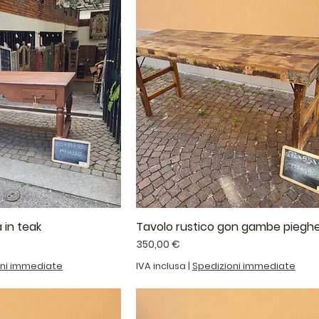
 in teak
Tavolo rustico gon gambe pieghe
Prezzo
350,00 €
oni immediate
IVA inclusa
|
Spedizioni immediate