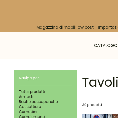
Magazzino di mobili low cost - Importazi
CATALOGO
Tavol
Naviga per
Tutti i prodotti
Armadi
Bauli e cassapanche
30 prodotti
Cassettiere
Comodini
Complementi