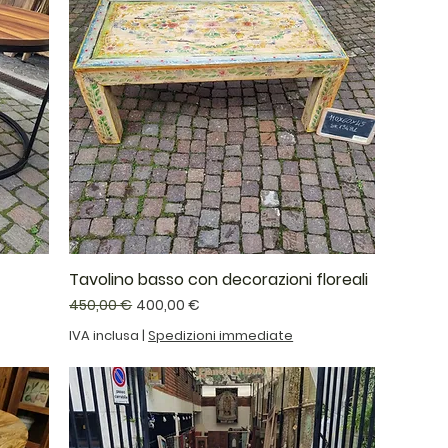
Tavolino basso con decorazioni floreali
Prezzo regolare
Prezzo scontato
450,00 €
400,00 €
IVA inclusa
|
Spedizioni immediate