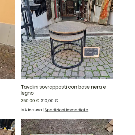
Tavolini sovrapposti con base nera e
legno
Prezzo regolare
Prezzo scontato
350,00 €
310,00 €
IVA inclusa
|
Spedizioni immediate