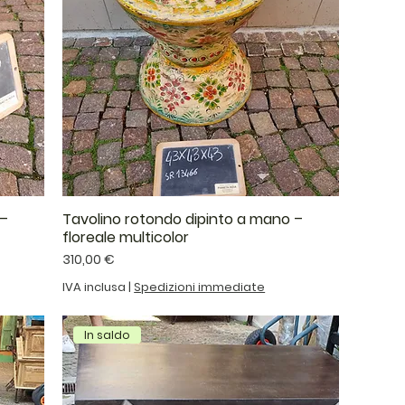
 –
Tavolino rotondo dipinto a mano –
floreale multicolor
Prezzo
310,00 €
IVA inclusa
|
Spedizioni immediate
In saldo