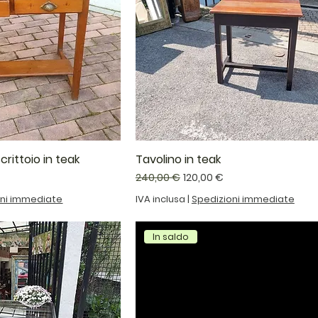
crittoio in teak
Tavolino in teak
ontato
Prezzo regolare
Prezzo scontato
240,00 €
120,00 €
oni immediate
IVA inclusa
|
Spedizioni immediate
In saldo