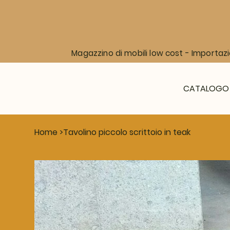
Magazzino di mobili low cost - Importazi
CATALOGO
Home
>
Tavolino piccolo scrittoio in teak