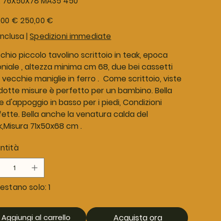
:
76X50X78 MA35 450
76X50X78
MA35
450
o
Prezzo
,00 €
250,00 €
le
scontato
inclusa
|
Spedizioni immediate
hio piccolo tavolino scrittoio in teak, epoca
niale , altezza minima cm 68, due bei cassetti
vecchie maniglie in ferro . Come scrittoio, viste
idotte misure è perfetto per un bambino. Bella
 d'appoggio in basso per i piedi, Condizioni
fette. Bella anche la venatura calda del
k,Misura 71x50x68 cm .
ntità
estano solo: 1
Aggiungi al carrello
Acquista ora