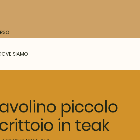
CORSO
DOVE SIAMO
avolino piccolo
crittoio in teak
SKU