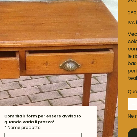
SKU
Prezz
280
origina
IVA 
Vecc
colo
con 
le r
base
per
tea
Qua
Ne r
Compila il form per essere avvisato 
quando varia il prezzo!
*
Nome prodotto