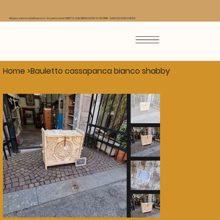
Magazzino di mobili low cost - Importazione DIRETTA DALL'INDIA DA PIU' DI 25 ANNI - SALDI 2026 IN CORSO
Home
>
Bauletto cassapanca bianco shabby