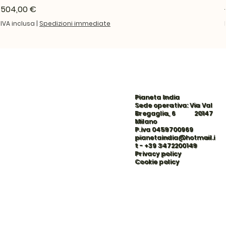
Prezzo
504,00 €
IVA inclusa
|
Spedizioni immediate
Pianeta India
Sede operativa: Via Val
Bregaglia, 6 20147
Milano
P.iva 0459700969
pianetaindia@hotmail.i
t
-
+39 3472200149
Privacy policy
Cookie policy