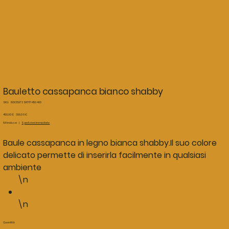
Bauletto cassapanca bianco shabby
SKU
SKU:
80X35X73 SR7171 450 400
80X35X73
SR7171
Prezzo
Prezzo
450,00 €
399,00 €
450
originale
scontato
IVA inclusa
|
Spedizioni immediate
400
Baule cassapanca in legno bianca shabby.Il suo colore
delicato permette di inserirla facilmente in qualsiasi
ambiente
\n
\n
Quantità