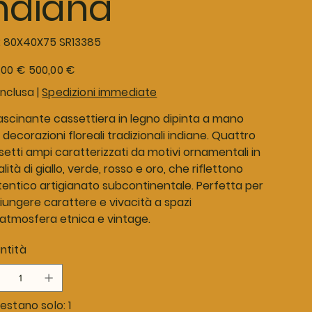
ndiana
SKU
:
80X40X75 SR13385
80X40X75
SR13385
o
Prezzo
,00 €
500,00 €
le
scontato
inclusa
|
Spedizioni immediate
ascinante cassettiera in legno dipinta a mano
decorazioni floreali tradizionali indiane. Quattro
setti ampi caratterizzati da motivi ornamentali in
lità di giallo, verde, rosso e oro, che riflettono
utentico artigianato subcontinentale. Perfetta per
iungere carattere e vivacità a spazi
l'atmosfera etnica e vintage.
ntità
estano solo: 1