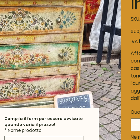
i
SKU
Prezz
650
origina
IVA 
Aff
con 
cas
tona
l'a
agg
dal
Qua
Compila il form per essere avvisato 
quando varia il prezzo!
*
Nome prodotto
Ne r