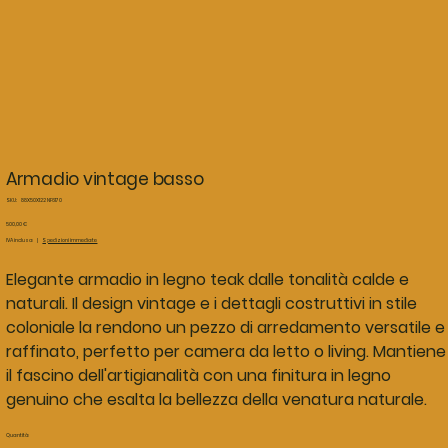
Armadio vintage basso
SKU
SKU:
88X50X122 NF6170
88X50X122
NF6170
Prezzo
500,00 €
IVA inclusa
|
Spedizioni immediate
Elegante armadio in legno teak dalle tonalità calde e
naturali. Il design vintage e i dettagli costruttivi in stile
coloniale la rendono un pezzo di arredamento versatile e
raffinato, perfetto per camera da letto o living. Mantiene
il fascino dell'artigianalità con una finitura in legno
genuino che esalta la bellezza della venatura naturale.
Quantità