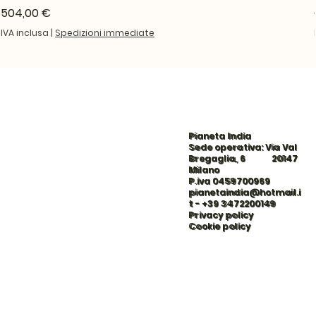
Prezzo
504,00 €
IVA inclusa
|
Spedizioni immediate
Pianeta India
Sede operativa: Via Val
Bregaglia, 6 20147
Milano
P.iva 0459700969
pianetaindia@hotmail.i
t
-
+39 3472200149
Privacy policy
Cookie policy