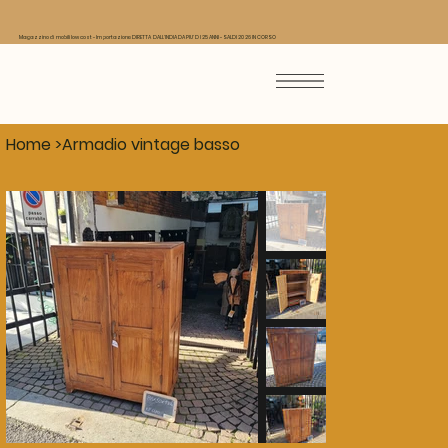
Magazzino di mobili low cost - Importazione DIRETTA DALL'INDIA DA PIU' DI 25 ANNI - SALDI 2026 IN CORSO
Home
>
Armadio vintage basso