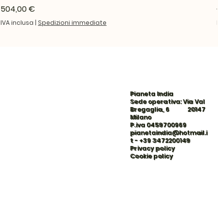
Prezzo
504,00 €
IVA inclusa
|
Spedizioni immediate
Pianeta India
Sede operativa: Via Val
Bregaglia, 6 20147
Milano
P.iva 0459700969
pianetaindia@hotmail.i
t
-
+39 3472200149
Privacy policy
Cookie policy