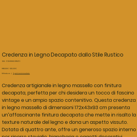
Credenza in Legno Decapato dallo Stile Rustico
SKU
SKU:
172X43X90 OF19273
172X43X90
OF19273
Prezzo
Prezzo
1480,00 €
820,00 €
originale
scontato
IVA inclusa
|
Spedizioni immediate
Credenza artigianale in legno massello con finitura
decapata, perfetta per chi desidera un tocco di fascino
vintage e un ampio spazio contenitivo. Questa credenza
in legno massello di dimensioni 172x43x93 cm presenta
un’affascinante finitura decapata che mette in risalto la
texture naturale del legno e dona un aspetto vissuto.
Dotata di quattro ante, offre un generoso spazio interno
per riporre stoviglie, biancheria o oggetti decorativi.