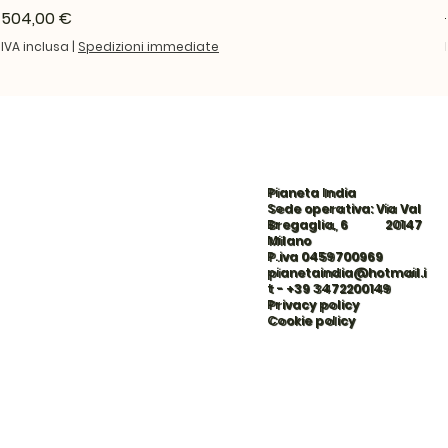
Prezzo
504,00 €
IVA inclusa
|
Spedizioni immediate
Pianeta India
Sede operativa: Via Val
Bregaglia, 6 20147
Milano
P.iva 0459700969
pianetaindia@hotmail.i
t
-
+39 3472200149
Privacy policy
Cookie policy