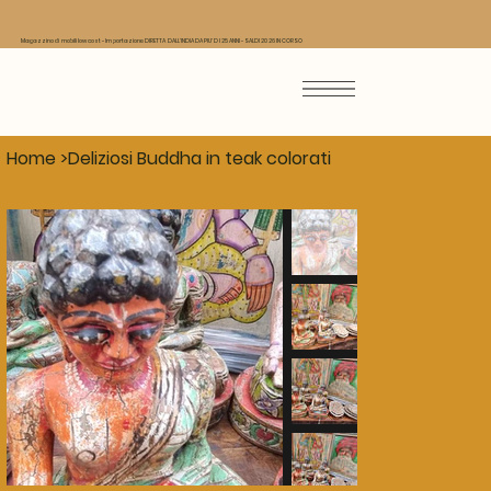
Magazzino di mobili low cost - Importazione DIRETTA DALL'INDIA DA PIU' DI 25 ANNI - SALDI 2026 IN CORSO
Home
>
Deliziosi Buddha in teak colorati