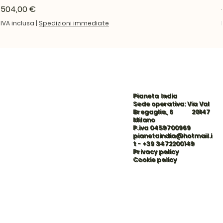
Prezzo
504,00 €
IVA inclusa
|
Spedizioni immediate
Pianeta India
Sede operativa: Via Val
Bregaglia, 6 20147
Milano
P.iva 0459700969
pianetaindia@hotmail.i
t
-
+39 3472200149
Privacy policy
Cookie policy