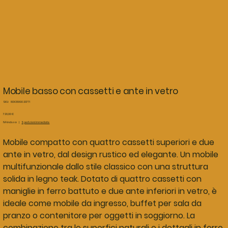
Mobile basso con cassetti e ante in vetro
SKU
SKU:
80X38X90 20771
80X38X90
20771
Prezzo
720,00 €
IVA inclusa
|
Spedizioni immediate
Mobile compatto con quattro cassetti superiori e due
ante in vetro, dal design rustico ed elegante. Un mobile
multifunzionale dallo stile classico con una struttura
solida in legno teak. Dotato di quattro cassetti con
maniglie in ferro battuto e due ante inferiori in vetro, è
ideale come mobile da ingresso, buffet per sala da
pranzo o contenitore per oggetti in soggiorno. La
combinazione tra le superfici naturali e i dettagli in ferro