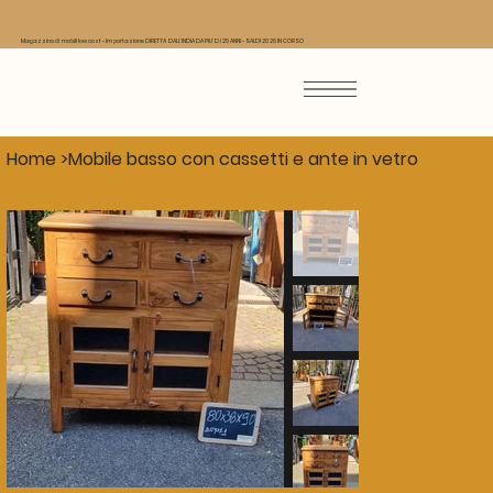
Magazzino di mobili low cost - Importazione DIRETTA DALL'INDIA DA PIU' DI 25 ANNI - SALDI 2026 IN CORSO
Home
>
Mobile basso con cassetti e ante in vetro