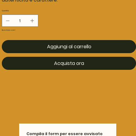
Quantità
Ne restano solo: 1
Aggiungi al carrello
Acquista ora
Compila il form per essere avvisato 