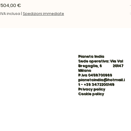
Prezzo
504,00 €
IVA inclusa
|
Spedizioni immediate
Pianeta India
Sede operativa: Via Val
Bregaglia, 6 20147
Milano
P.iva 0459700969
pianetaindia@hotmail.i
t
-
+39 3472200149
Privacy policy
Cookie policy