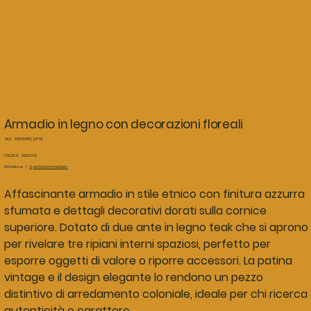
Armadio in legno con decorazioni floreali
SKU
SKU:
83X35X152 22766
83X35X152
22766
Prezzo
Prezzo
790,00 €
592,50 €
originale
scontato
IVA inclusa
|
Spedizioni immediate
Affascinante armadio in stile etnico con finitura azzurra
sfumata e dettagli decorativi dorati sulla cornice
superiore. Dotato di due ante in legno teak che si aprono
per rivelare tre ripiani interni spaziosi, perfetto per
esporre oggetti di valore o riporre accessori. La patina
vintage e il design elegante lo rendono un pezzo
distintivo di arredamento coloniale, ideale per chi ricerca
autenticità e carattere.