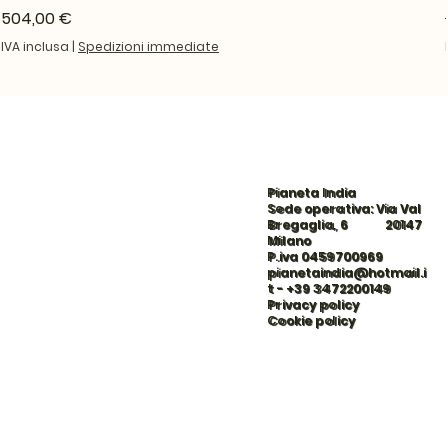
Prezzo
504,00 €
IVA inclusa
|
Spedizioni immediate
Pianeta India
Sede operativa: Via Val
Bregaglia, 6 20147
Milano
P.iva 0459700969
pianetaindia@hotmail.i
t
-
+39 3472200149
Privacy policy
Cookie policy