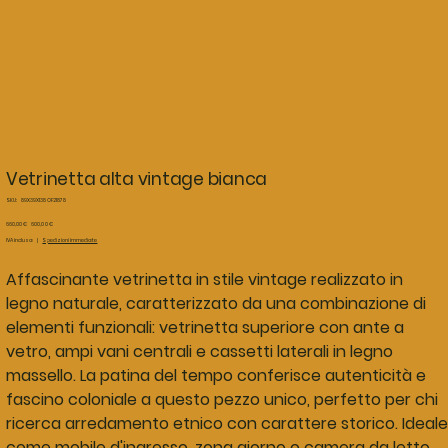
Vetrinetta alta vintage bianca
SKU
SKU:
89X39X138 OF21878
89X39X138
OF21878
Prezzo
Prezzo
660,00 €
600,00 €
originale
scontato
IVA inclusa
|
Spedizioni immediate
Affascinante vetrinetta in stile vintage realizzato in
legno naturale, caratterizzato da una combinazione di
elementi funzionali: vetrinetta superiore con ante a
vetro, ampi vani centrali e cassetti laterali in legno
massello. La patina del tempo conferisce autenticità e
fascino coloniale a questo pezzo unico, perfetto per chi
ricerca arredamento etnico con carattere storico. Ideale
come mobile d'ingresso, zona giorno o camera da letto.