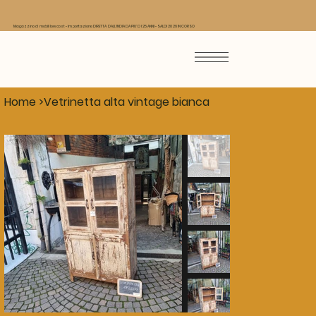
Magazzino di mobili low cost - Importazione DIRETTA DALL'INDIA DA PIU' DI 25 ANNI - SALDI 2026 IN CORSO
Home
>
Vetrinetta alta vintage bianca