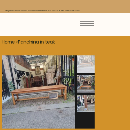
Magazzino di mobili low cost - Importazione DIRETTA DALL'INDIA DA PIU' DI 25 ANNI - SALDI 2026 IN CORSO
Home
>
Panchina in teak