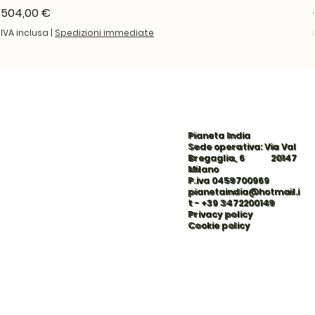
Prezzo
504,00 €
IVA inclusa
|
Spedizioni immediate
Pianeta India
Sede operativa: Via Val
Bregaglia, 6 20147
Milano
P.iva 0459700969
pianetaindia@hotmail.i
t
-
+39 3472200149
Privacy policy
Cookie policy