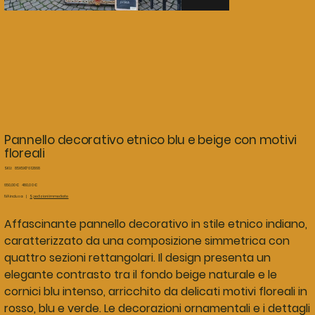
Pannello decorativo etnico blu e beige con motivi
floreali
SKU
SKU:
85X5X176 12868
85X5X176
12868
Prezzo
Prezzo
650,00 €
480,00 €
originale
scontato
IVA inclusa
|
Spedizioni immediate
Affascinante pannello decorativo in stile etnico indiano,
caratterizzato da una composizione simmetrica con
quattro sezioni rettangolari. Il design presenta un
elegante contrasto tra il fondo beige naturale e le
cornici blu intenso, arricchito da delicati motivi floreali in
rosso, blu e verde. Le decorazioni ornamentali e i dettagli