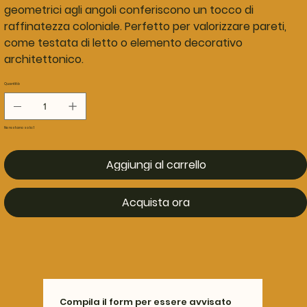
geometrici agli angoli conferiscono un tocco di
raffinatezza coloniale. Perfetto per valorizzare pareti,
come testata di letto o elemento decorativo
architettonico.
Quantità
Ne restano solo: 1
Aggiungi al carrello
Acquista ora
Compila il form per essere avvisato 