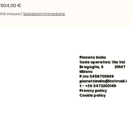
Prezzo
504,00 €
IVA inclusa
|
Spedizioni immediate
Pianeta India
Sede operativa: Via Val
Bregaglia, 6 20147
Milano
P.iva 0459700969
pianetaindia@hotmail.i
t
-
+39 3472200149
Privacy policy
Cookie policy