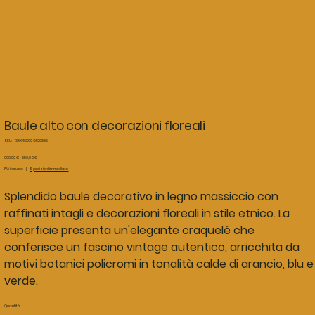
Baule alto con decorazioni floreali
SKU
SKU:
133X46X90 OF20885
133X46X90
OF20885
Prezzo
Prezzo
900,00 €
850,00 €
originale
scontato
IVA inclusa
|
Spedizioni immediate
Splendido baule decorativo in legno massiccio con
raffinati intagli e decorazioni floreali in stile etnico. La
superficie presenta un'elegante craquelé che
conferisce un fascino vintage autentico, arricchita da
motivi botanici policromi in tonalità calde di arancio, blu e
verde.
Quantità