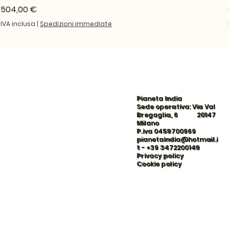
Prezzo
504,00 €
IVA inclusa
|
Spedizioni immediate
Pianeta India
Sede operativa: Via Val
Bregaglia, 6 20147
Milano
P.iva 0459700969
pianetaindia@hotmail.i
t
-
+39 3472200149
Privacy policy
Cookie policy