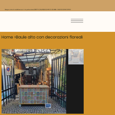
Magazzino di mobili low cost - Importazione DIRETTA DALL'INDIA DA PIU' DI 25 ANNI - SALDI 2026 IN CORSO
Home
>
Baule alto con decorazioni floreali