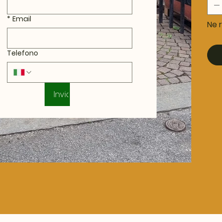
*
Email
Ne r
Telefono
Invia