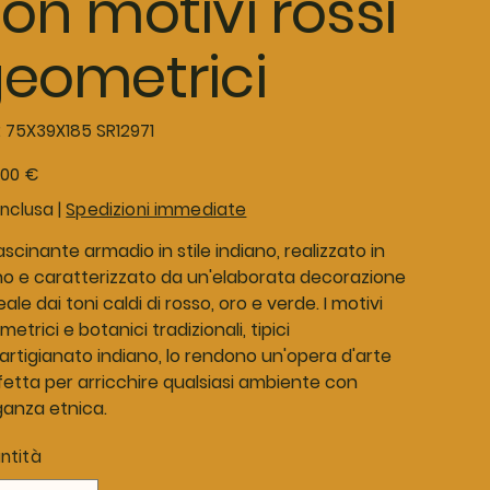
on motivi rossi
eometrici
SKU
:
75X39X185 SR12971
75X39X185
SR12971
o
,00 €
inclusa
|
Spedizioni immediate
scinante armadio in stile indiano, realizzato in
no e caratterizzato da un'elaborata decorazione
eale dai toni caldi di rosso, oro e verde. I motivi
etrici e botanici tradizionali, tipici
'artigianato indiano, lo rendono un'opera d'arte
fetta per arricchire qualsiasi ambiente con
ganza etnica.
ntità