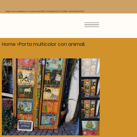
Magazzino di mobili low cost - Importazione DIRETTA DALL'INDIA DA PIU' DI 25 ANNI - SALDI 2026 IN CORSO
Home
>
Porta multicolor con animali