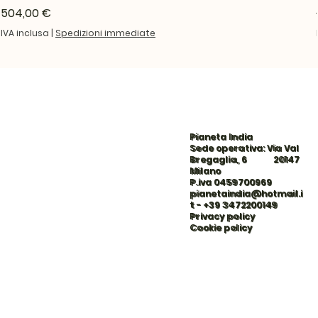
Prezzo
504,00 €
IVA inclusa
|
Spedizioni immediate
Pianeta India
Sede operativa: Via Val
Bregaglia, 6 20147
Milano
P.iva 0459700969
pianetaindia@hotmail.i
t
-
+39 3472200149
Privacy policy
Cookie policy