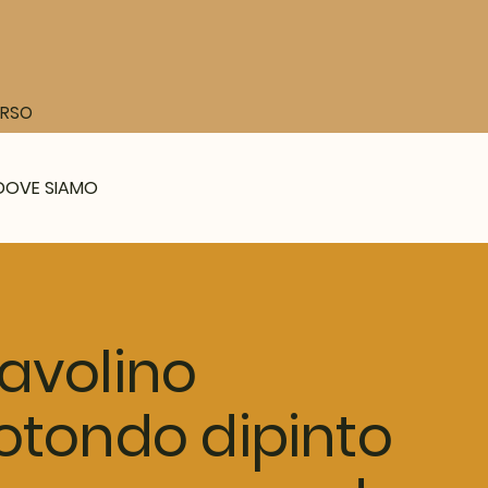
CORSO
DOVE SIAMO
avolino
otondo dipinto