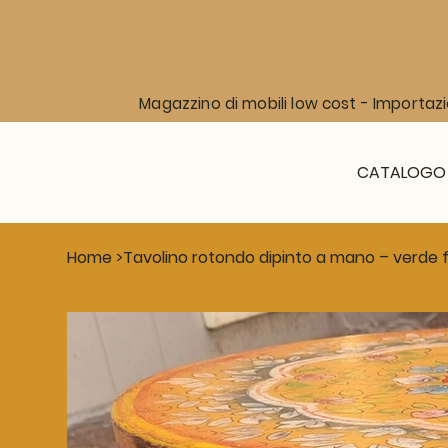
Magazzino di mobili low cost - Importazi
CATALOGO
Home
>
Tavolino rotondo dipinto a mano – verde f