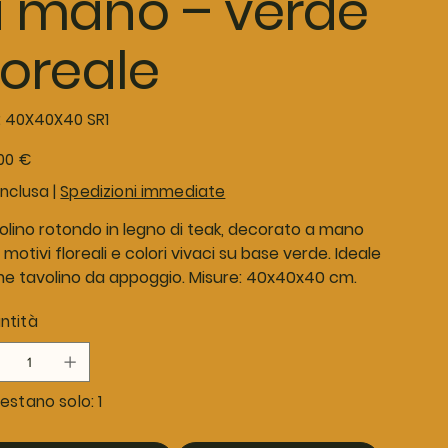
 mano – verde
loreale
SKU
:
40X40X40 SR1
40X40X40
SR1
o
,00 €
inclusa
|
Spedizioni immediate
olino rotondo in legno di teak, decorato a mano
motivi floreali e colori vivaci su base verde. Ideale
e tavolino da appoggio. Misure: 40x40x40 cm.
ntità
estano solo: 1