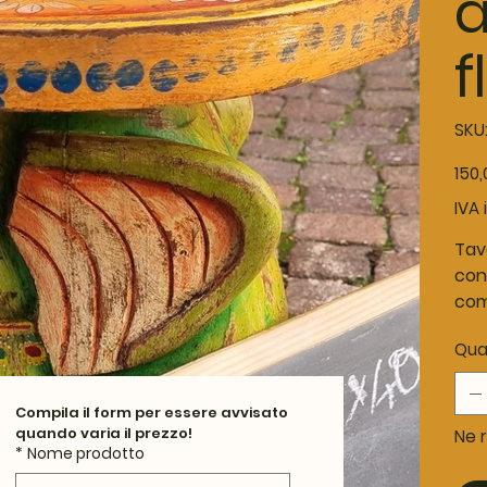
a
f
SKU
Prezz
150
IVA 
Tav
con 
com
Qua
Compila il form per essere avvisato 
quando varia il prezzo!
Ne r
*
Nome prodotto