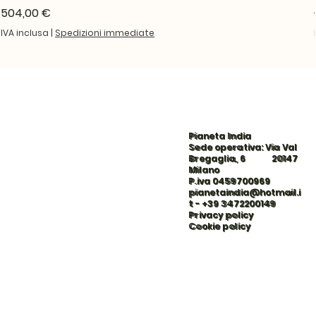
Prezzo
504,00 €
IVA inclusa
|
Spedizioni immediate
Pianeta India
Sede operativa: Via Val
Bregaglia, 6 20147
Milano
P.iva 0459700969
pianetaindia@hotmail.i
t
-
+39 3472200149
Privacy policy
Cookie policy