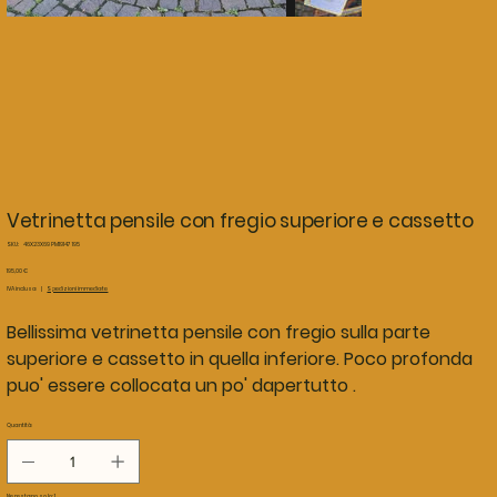
Vetrinetta pensile con fregio superiore e cassetto
SKU
SKU:
46X23X69 PM19147 195
46X23X69
PM19147
Prezzo
195,00 €
195
IVA inclusa
|
Spedizioni immediate
Bellissima vetrinetta pensile con fregio sulla parte
superiore e cassetto in quella inferiore. Poco profonda
puo' essere collocata un po' dapertutto .
Quantità
Ne restano solo: 1