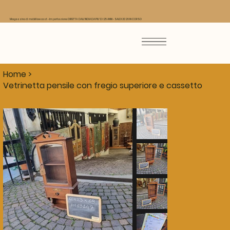
Magazzino di mobili low cost - Importazione DIRETTA DALL'INDIA DA PIU' DI 25 ANNI - SALDI 2026 IN CORSO
Home
>
Vetrinetta pensile con fregio superiore e cassetto