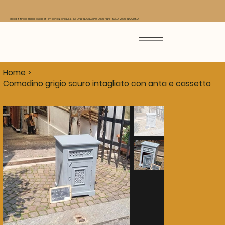
Magazzino di mobili low cost - Importazione DIRETTA DALL'INDIA DA PIU' DI 25 ANNI - SALDI 2026 IN CORSO
Home
>
Comodino grigio scuro intagliato con anta e cassetto