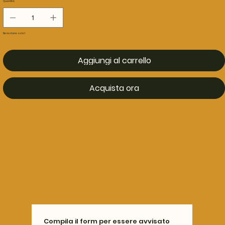
Quantità
Ne restano solo: 1
Aggiungi al carrello
Acquista ora
Compila il form per essere avvisato 