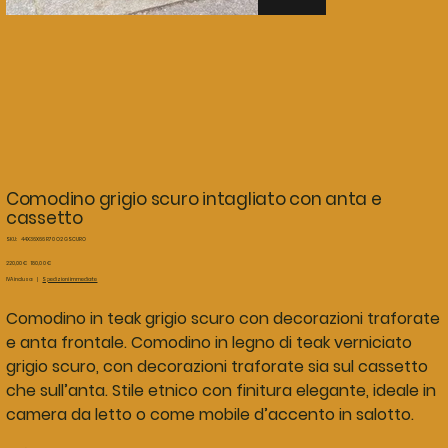
Comodino grigio scuro intagliato con anta e
cassetto
SKU
SKU:
44X36X66 R70 O2 GSCURO
44X36X66
R70
Prezzo
Prezzo
220,00 €
180,00 €
O2
originale
scontato
IVA inclusa
|
Spedizioni immediate
GSCURO
Comodino in teak grigio scuro con decorazioni traforate
e anta frontale. Comodino in legno di teak verniciato
grigio scuro, con decorazioni traforate sia sul cassetto
che sull’anta. Stile etnico con finitura elegante, ideale in
camera da letto o come mobile d’accento in salotto.