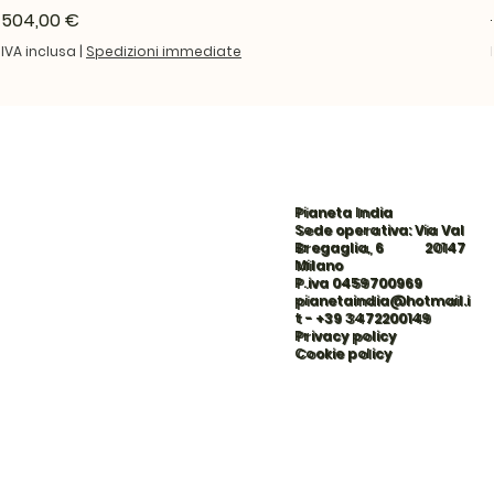
Prezzo
504,00 €
IVA inclusa
|
Spedizioni immediate
Pianeta India
Sede operativa: Via Val
Bregaglia, 6 20147
Milano
P.iva 0459700969
pianetaindia@hotmail.i
t
-
+39 3472200149
Privacy policy
Cookie policy