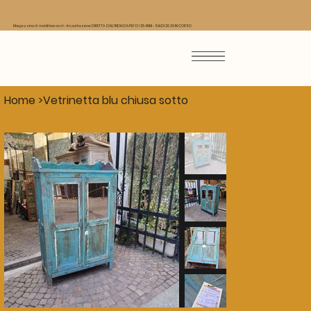
Magazzino di mobili low cost - Importazione DIRETTA DALL'INDIA DA PIU' DI 25 ANNI - SALDI 2026 IN CORSO
Home
>
Vetrinetta blu chiusa sotto