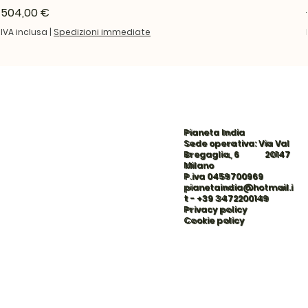
Prezzo
504,00 €
IVA inclusa
|
Spedizioni immediate
Pianeta India
Sede operativa: Via Val
Bregaglia, 6 20147
Milano
P.iva 0459700969
pianetaindia@hotmail.i
t
-
+39 3472200149
Privacy policy
Cookie policy