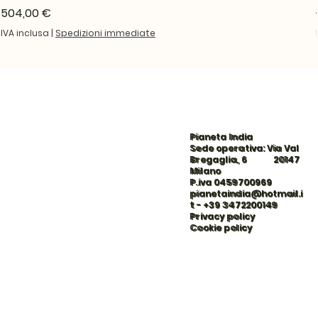
Prezzo
504,00 €
IVA inclusa
|
Spedizioni immediate
Pianeta India
Sede operativa: Via Val
Bregaglia, 6 20147
Milano
P.iva 0459700969
pianetaindia@hotmail.i
t
-
+39 3472200149
Privacy policy
Cookie policy