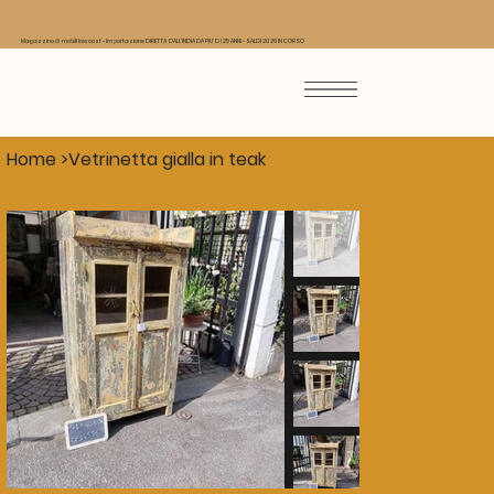
Magazzino di mobili low cost - Importazione DIRETTA DALL'INDIA DA PIU' DI 25 ANNI - SALDI 2026 IN CORSO
Home
>
Vetrinetta gialla in teak