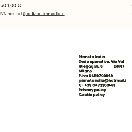
Prezzo
504,00 €
IVA inclusa
|
Spedizioni immediate
Pianeta India
Sede operativa: Via Val
Bregaglia, 6 20147
Milano
P.iva 0459700969
pianetaindia@hotmail.i
t
-
+39 3472200149
Privacy policy
Cookie policy