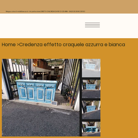
Magazzino di mobili low cost - Importazione DIRETTA DALL'INDIA DA PIU' DI 25 ANNI - SALDI 2026 IN CORSO
Home
>
Credenza effetto craquele azzurra e bianca