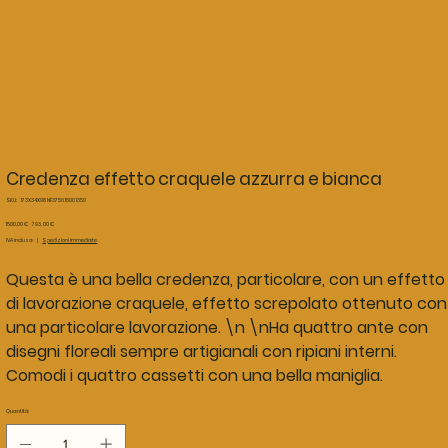
Credenza effetto craquele azzurra e bianca
SKU
SKU:
173X34X98 NF3756 1500 1350
173X34X98
NF3756
Prezzo
Prezzo
1500,00 €
793,00 €
1500
originale
scontato
IVA inclusa
|
Spedizioni immediate
1350
Questa è una bella credenza, particolare, con un effetto
di lavorazione craquele, effetto screpolato ottenuto con
una particolare lavorazione. \n \nHa quattro ante con
disegni floreali sempre artigianali con ripiani interni.
Comodi i quattro cassetti con una bella maniglia.
Quantità