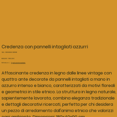
Credenza con pannelli intagliati azzurri
SKU
SKU:
180X40X90 SR13148
180X40X90
SR13148
Prezzo
Prezzo
1600,00 €
1350,00 €
originale
scontato
IVA inclusa
|
Spedizioni immediate
Affascinante credenza in legno dalle linee vintage con
quattro ante decorate da pannelli intagliati a mano in
azzurro intenso e bianco, caratterizzati da motivi floreali
e geometrici in stile etnico. La struttura in legno naturale,
sapientemente lavorata, combina eleganza tradizionale
e dettagli decorativi ricercati, perfetta per chi desidera
un pezzo di arredamento dall'anima etnica che valorizzi
ogni ambiente. Dimensioni: 180x40x90 cm.