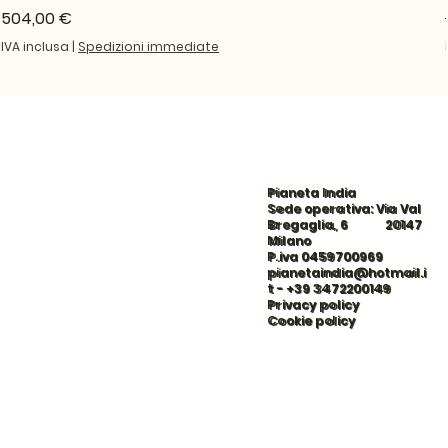
Prezzo
504,00 €
IVA inclusa
|
Spedizioni immediate
Pianeta India
Sede operativa: Via Val
Bregaglia, 6 20147
Milano
P.iva 0459700969
pianetaindia@hotmail.i
t
-
+39 3472200149
Privacy policy
Cookie policy