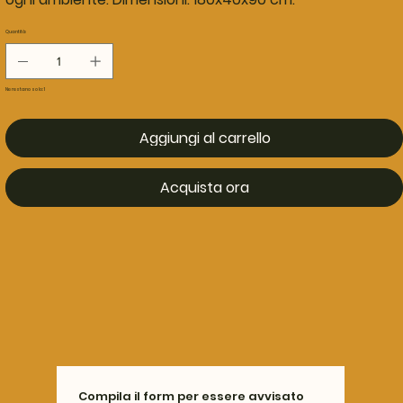
Quantità
Ne restano solo: 1
Aggiungi al carrello
Acquista ora
Compila il form per essere avvisato 