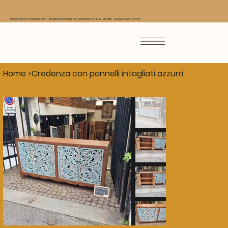
Magazzino di mobili low cost - Importazione DIRETTA DALL'INDIA DA PIU' DI 25 ANNI - SALDI 2026 IN CORSO
Home
>
Credenza con pannelli intagliati azzurri