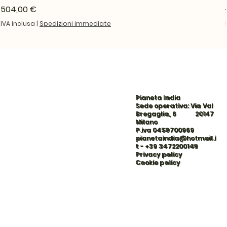
Prezzo
504,00 €
IVA inclusa
|
Spedizioni immediate
Pianeta India
Sede operativa: Via Val
Bregaglia, 6 20147
Milano
P.iva 0459700969
pianetaindia@hotmail.i
t
-
+39 3472200149
Privacy policy
Cookie policy