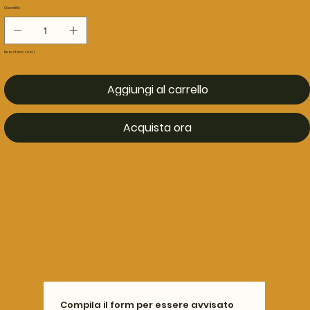
Quantità
Ne restano solo: 1
Aggiungi al carrello
Acquista ora
Compila il form per essere avvisato 