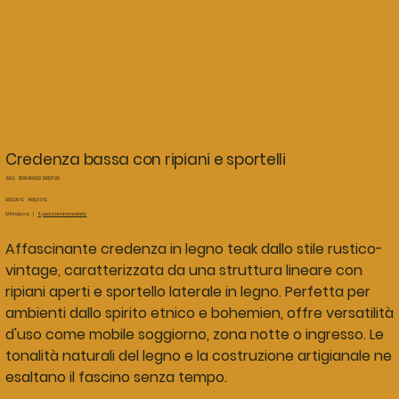
Credenza bassa con ripiani e sportelli
SKU
SKU:
150X40X60 SR12798
150X40X60
SR12798
Prezzo
Prezzo
900,00 €
465,00 €
originale
scontato
IVA inclusa
|
Spedizioni immediate
Affascinante credenza in legno teak dallo stile rustico-
vintage, caratterizzata da una struttura lineare con
ripiani aperti e sportello laterale in legno. Perfetta per
ambienti dallo spirito etnico e bohemien, offre versatilità
d'uso come mobile soggiorno, zona notte o ingresso. Le
tonalità naturali del legno e la costruzione artigianale ne
esaltano il fascino senza tempo.