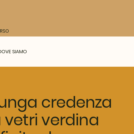
CORSO
DOVE SIAMO
unga credenza
 vetri verdina