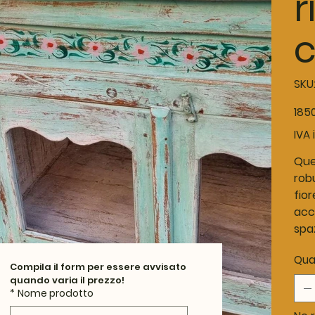
r
SKU
Prezz
185
origina
IVA 
Que
robu
fior
acco
spa
Qua
Compila il form per essere avvisato 
quando varia il prezzo!
*
Nome prodotto