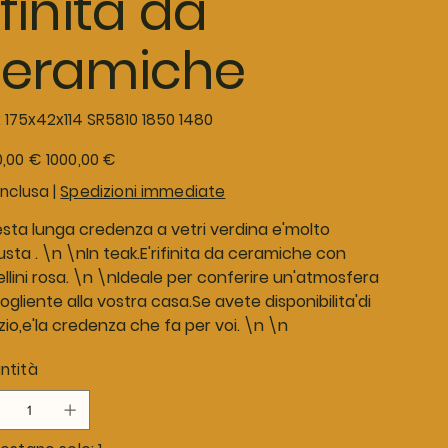
ifinita da
ceramiche
SKU
:
175x42x114 SR5810 1850 1480
175x42x114
SR5810
1850
o
Prezzo
0,00 €
1000,00 €
1480
le
scontato
inclusa
|
Spedizioni immediate
sta lunga credenza a vetri verdina e'molto
sta . \n \nIn teak.E'rifinita da ceramiche con
ellini rosa. \n \nIdeale per conferire un'atmosfera
gliente alla vostra casa.Se avete disponibilita'di
zio,e'la credenza che fa per voi. \n \n
ntità