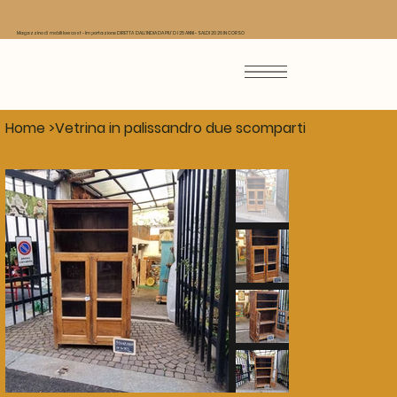
Magazzino di mobili low cost - Importazione DIRETTA DALL'INDIA DA PIU' DI 25 ANNI - SALDI 2026 IN CORSO
Home
>
Vetrina in palissandro due scomparti