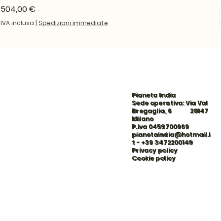
Prezzo
504,00 €
IVA inclusa
|
Spedizioni immediate
Pianeta India
Sede operativa: Via Val
Bregaglia, 6 20147
Milano
P.iva 0459700969
pianetaindia@hotmail.i
t
-
+39 3472200149
Privacy policy
Cookie policy