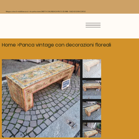
Magazzino di mobili low cost - Importazione DIRETTA DALL'INDIA DA PIU' DI 25 ANNI - SALDI 2026 IN CORSO
Home
>
Panca vintage con decorazioni floreali