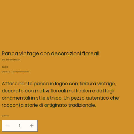
Panca vintage con decorazioni floreali
SKU
SKU:
120X40X42 SR13334
120X40X42
SR13334
Prezzo
450,00 €
IVA inclusa
|
Spedizioni immediate
Affascinante panca in legno con finitura vintage,
decorato con motivi floreali multicolori e dettagli
ornamentali in stile etnico. Un pezzo autentico che
racconta storie di artiginato tradizionale.
Quantità