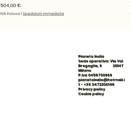
Prezzo
504,00 €
IVA inclusa
|
Spedizioni immediate
Pianeta India
Sede operativa: Via Val
Bregaglia, 6 20147
Milano
P.iva 0459700969
pianetaindia@hotmail.i
t
-
+39 3472200149
Privacy policy
Cookie policy