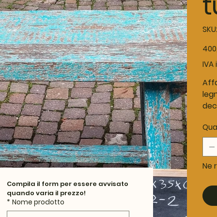
t
SKU
Prezz
400
IVA 
Affa
leg
dec
Qua
Ne r
Compila il form per essere avvisato 
quando varia il prezzo!
*
Nome prodotto