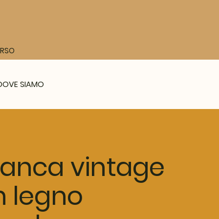
CORSO
DOVE SIAMO
anca vintage
n legno