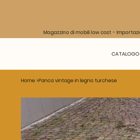
Magazzino di mobili low cost - Importazi
CATALOGO
Home
>
Panca vintage in legno turchese