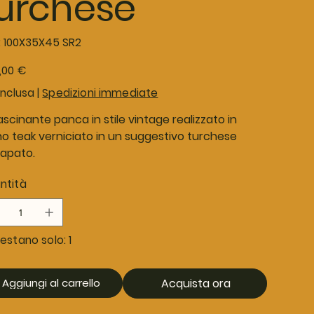
urchese
SKU
:
100X35X45 SR2
100X35X45
SR2
o
,00 €
inclusa
|
Spedizioni immediate
scinante panca in stile vintage realizzato in
no teak verniciato in un suggestivo turchese
apato.
ntità
estano solo: 1
Aggiungi al carrello
Acquista ora