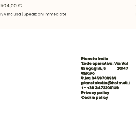
Prezzo
504,00 €
IVA inclusa
|
Spedizioni immediate
Pianeta India
Sede operativa: Via Val
Bregaglia, 6 20147
Milano
P.iva 0459700969
pianetaindia@hotmail.i
t
-
+39 3472200149
Privacy policy
Cookie policy