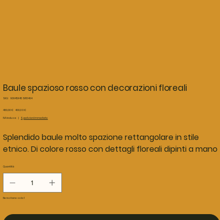
Baule spazioso rosso con decorazioni floreali
SKU
SKU:
90X45X45 SR13464
90X45X45
SR13464
Prezzo
Prezzo
480,00 €
400,00 €
originale
scontato
IVA inclusa
|
Spedizioni immediate
Splendido baule molto spazione rettangolare in stile
etnico. Di colore rosso con dettagli floreali dipinti a mano
Quantità
Ne restano solo: 1