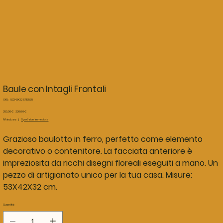
Baule con Intagli Frontali
SKU
SKU:
53X42X32 SR13538
53X42X32
SR13538
Prezzo
Prezzo
280,00 €
220,00 €
originale
scontato
IVA inclusa
|
Spedizioni immediate
Grazioso baulotto in ferro, perfetto come elemento
decorativo o contenitore. La facciata anteriore è
impreziosita da ricchi disegni floreali eseguiti a mano. Un
pezzo di artigianato unico per la tua casa. Misure:
53X42X32 cm.
Quantità