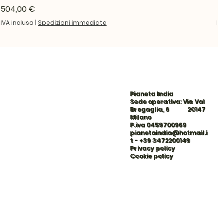
Prezzo
504,00 €
IVA inclusa
|
Spedizioni immediate
Pianeta India
Sede operativa: Via Val
Bregaglia, 6 20147
Milano
P.iva 0459700969
pianetaindia@hotmail.i
t
-
+39 3472200149
Privacy policy
Cookie policy