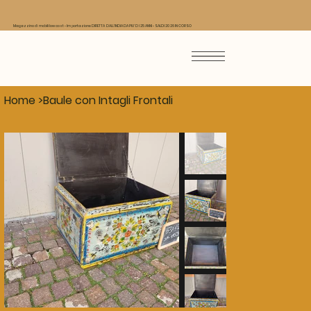
Magazzino di mobili low cost - Importazione DIRETTA DALL'INDIA DA PIU' DI 25 ANNI - SALDI 2026 IN CORSO
Home
>
Baule con Intagli Frontali