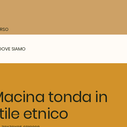
CORSO
DOVE SIAMO
acina tonda in
tile etnico
SKU