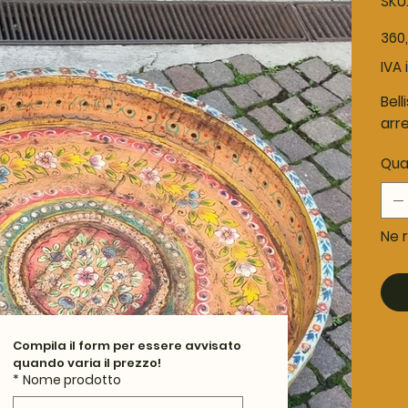
SKU
Prezz
360
origina
IVA 
Bell
arr
Qua
Ne r
Compila il form per essere avvisato 
quando varia il prezzo!
*
Nome prodotto