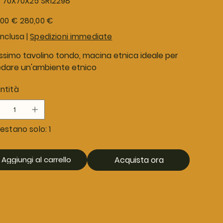
:
70X70X25 SR12298
70X70X25
SR12298
o
Prezzo
,00 €
280,00 €
le
scontato
inclusa
|
Spedizioni immediate
issimo tavolino tondo, macina etnica ideale per
edare un'ambiente etnico
ntità
estano solo: 1
Aggiungi al carrello
Acquista ora