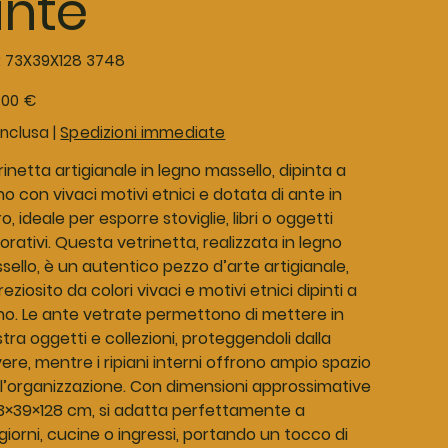
nte
SKU
:
73X39X128 3748
73X39X128
3748
o
,00 €
inclusa
|
Spedizioni immediate
inetta artigianale in legno massello, dipinta a
 con vivaci motivi etnici e dotata di ante in
o, ideale per esporre stoviglie, libri o oggetti
rativi. Questa vetrinetta, realizzata in legno
ello, è un autentico pezzo d’arte artigianale,
eziosito da colori vivaci e motivi etnici dipinti a
o. Le ante vetrate permettono di mettere in
ra oggetti e collezioni, proteggendoli dalla
ere, mentre i ripiani interni offrono ampio spazio
 l’organizzazione. Con dimensioni approssimative
73×39×128 cm, si adatta perfettamente a
iorni, cucine o ingressi, portando un tocco di