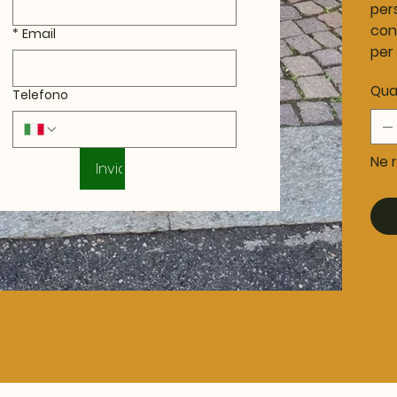
per
con
*
Email
per 
Qua
Telefono
Ne r
Invia