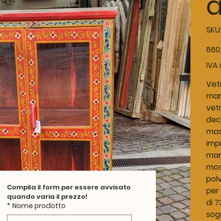
a
SKU
Prezz
860
IVA 
Vetr
mano
vetr
deco
mass
impr
man
most
polv
Compila il form per essere avvisato 
per
quando varia il prezzo!
di 
*
Nome prodotto
sogg