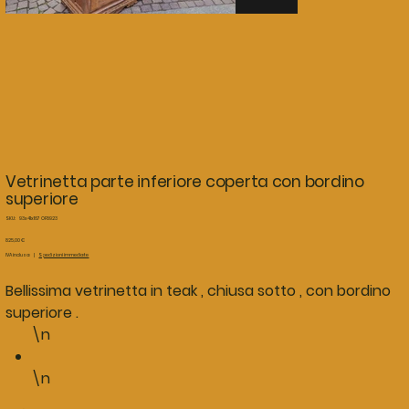
Vetrinetta parte inferiore coperta con bordino
superiore
SKU
SKU:
93x41x167 OF8923
93x41x167
OF8923
Prezzo
825,00 €
IVA inclusa
|
Spedizioni immediate
Bellissima vetrinetta in teak , chiusa sotto , con bordino
superiore .
\n
\n