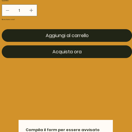
Quantità
Ne restano solo: 1
Aggiungi al carrello
Acquista ora
Compila il form per essere avvisato 