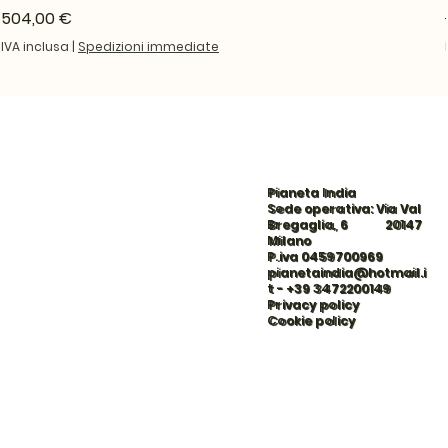
Prezzo
504,00 €
IVA inclusa
|
Spedizioni immediate
Pianeta India
Sede operativa: Via Val
Bregaglia, 6 20147
Milano
P.iva 0459700969
pianetaindia@hotmail.i
t
-
+39 3472200149
Privacy policy
Cookie policy