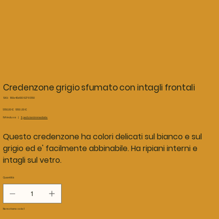
Credenzone grigio sfumato con intagli frontali
SKU
SKU:
180x40x100 6276 1350
180x40x100
6276
Prezzo
Prezzo
1350,00 €
1050,00 €
1350
originale
scontato
IVA inclusa
|
Spedizioni immediate
Questo credenzone ha colori delicati sul bianco e sul
grigio ed e' facilmente abbinabile. Ha ripiani interni e
intagli sul vetro.
Quantità
Ne restano solo: 1