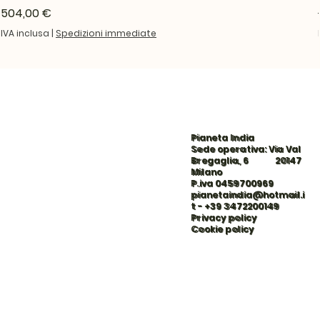
Prezzo
504,00 €
IVA inclusa
|
Spedizioni immediate
Pianeta India
Sede operativa: Via Val
Bregaglia, 6 20147
Milano
P.iva 0459700969
pianetaindia@hotmail.i
t
-
+39 3472200149
Privacy policy
Cookie policy