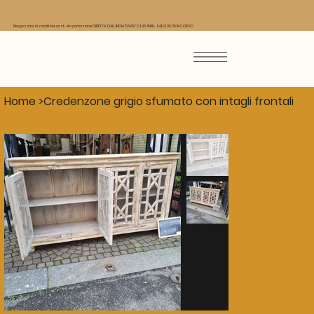
Magazzino di mobili low cost - Importazione DIRETTA DALL'INDIA DA PIU' DI 25 ANNI - SALDI 2026 IN CORSO
Home
>
Credenzone grigio sfumato con intagli frontali