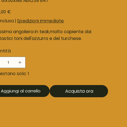
:
61X50X198 AEA259 847
61X50X198
AEA259
847
o
,00 €
inclusa
|
Spedizioni immediate
issima angoliera in teak,molto capiente dai
astici toni dell'azzurro e del turchese.
ntità
estano solo: 1
Aggiungi al carrello
Acquista ora