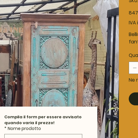
SKU
Prezz
847
IVA 
Bell
fant
Qua
Ne r
Compila il form per essere avvisato 
quando varia il prezzo!
*
Nome prodotto