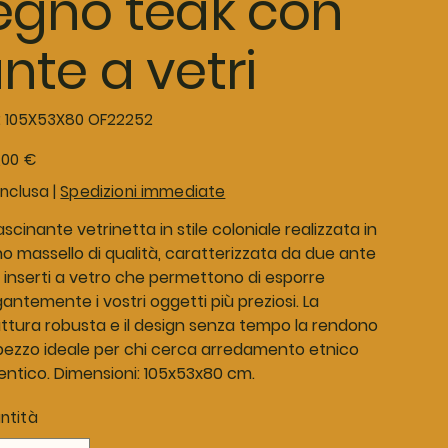
egno teak con
nte a vetri
SKU
:
105X53X80 OF22252
105X53X80
OF22252
o
,00 €
inclusa
|
Spedizioni immediate
scinante vetrinetta in stile coloniale realizzata in
no massello di qualità, caratterizzata da due ante
 inserti a vetro che permettono di esporre
antemente i vostri oggetti più preziosi. La
uttura robusta e il design senza tempo la rendono
pezzo ideale per chi cerca arredamento etnico
entico. Dimensioni: 105x53x80 cm.
ntità