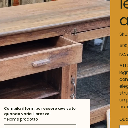
l
a
SKU
Prezz
590
IVA 
Affa
leg
con
eleg
str
un 
aut
Compila il form per essere avvisato 
quando varia il prezzo!
Qua
*
Nome prodotto