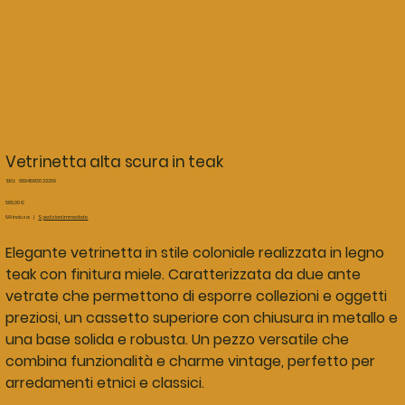
Vetrinetta alta scura in teak
SKU
SKU:
68X45X130 22269
68X45X130
22269
Prezzo
585,00 €
IVA inclusa
|
Spedizioni immediate
Elegante vetrinetta in stile coloniale realizzata in legno
teak con finitura miele. Caratterizzata da due ante
vetrate che permettono di esporre collezioni e oggetti
preziosi, un cassetto superiore con chiusura in metallo e
una base solida e robusta. Un pezzo versatile che
combina funzionalità e charme vintage, perfetto per
arredamenti etnici e classici.