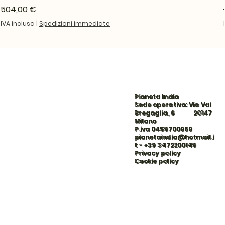
Prezzo
504,00 €
IVA inclusa
|
Spedizioni immediate
Pianeta India
Sede operativa: Via Val
Bregaglia, 6 20147
Milano
P.iva 0459700969
pianetaindia@hotmail.i
t
-
+39 3472200149
Privacy policy
Cookie policy