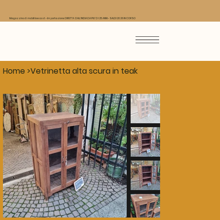
Magazzino di mobili low cost - Importazione DIRETTA DALL'INDIA DA PIU' DI 25 ANNI - SALDI 2026 IN CORSO
Home
>
Vetrinetta alta scura in teak