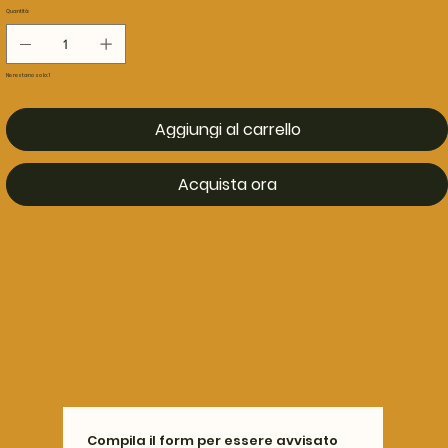
Quantità
Ne restano solo: 1
Aggiungi al carrello
Acquista ora
Compila il form per essere avvisato 