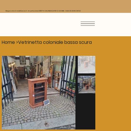
Magazzino di mobili low cost - Importazione DIRETTA DALL'INDIA DA PIU' DI 25 ANNI - SALDI 2026 IN CORSO
Home
>
Vetrinetta coloniale bassa scura