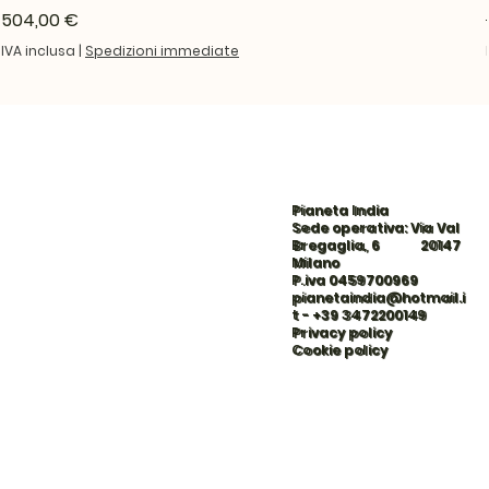
Prezzo
504,00 €
IVA inclusa
|
Spedizioni immediate
Pianeta India
Sede operativa: Via Val
Bregaglia, 6 20147
Milano
P.iva 0459700969
pianetaindia@hotmail.i
t
-
+39 3472200149
Privacy policy
Cookie policy