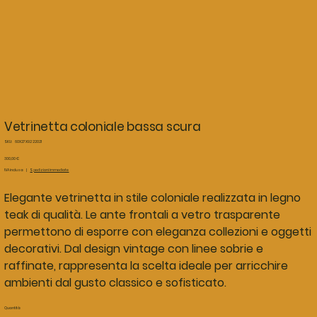
Vetrinetta coloniale bassa scura
SKU
SKU:
60X27X92 22021
60X27X92
22021
Prezzo
300,00 €
IVA inclusa
|
Spedizioni immediate
Elegante vetrinetta in stile coloniale realizzata in legno
teak di qualità. Le ante frontali a vetro trasparente
permettono di esporre con eleganza collezioni e oggetti
decorativi. Dal design vintage con linee sobrie e
raffinate, rappresenta la scelta ideale per arricchire
ambienti dal gusto classico e sofisticato.
Quantità